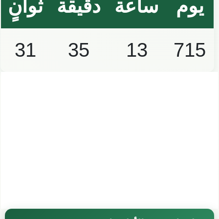
يوم
ساعة
دقيقة
ثوانٍ
31
35
13
715