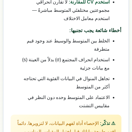
استخدم CV للمقارنة:
لا تقارن انحرافَي
مجموعتين مختلفتَي المتوسط مباشرةً —
استخدم معامل الاختلاف
أخطاء شائعة يجب تجنبها:
الخلط بين المتوسط والوسيط عند وجود قيم
متطرفة
استخدام انحراف المجتمع (σ) بدلاً من العينة (s)
مع بيانات جزئية
تجاهل المنوال في البيانات الفئوية التي تحتاجه
أكثر من المتوسط
الاعتماد على المتوسط وحده دون النظر في
مقاييس التشتت
⚠️ تذكّر:
الإحصاء أداة لفهم البيانات، لا لتزويرها. دائماً
افهم طبيعة بياناتك قبل اختيار المقياس المناسب