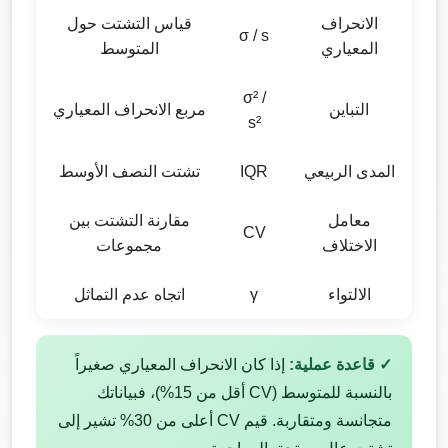
الانحراف
قياس التشتت حول
σ / s
المعياري
المتوسط
σ² /
التباين
مربع الانحراف المعياري
s²
المدى الربيعي
IQR
تشتت النصف الأوسط
معامل
مقارنة التشتت بين
CV
الاختلاف
مجموعات
الالتواء
γ
اتجاه عدم التماثل
✓ قاعدة عملية:
إذا كان الانحراف المعياري صغيراً
بالنسبة للمتوسط (CV أقل من 15%)، فبياناتك
متجانسة ومتقاربة. قيم CV أعلى من 30% تشير إلى