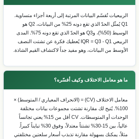
الربيعيات تُقسّم البيانات المرتبة إلى أربعة أجزاء متساوية.
Q1 يُمثّل الحدّ الذي تقع دونه 25% من البيانات، Q2 هو
الوسيط (50%)، وQ3 هو الحدّ الذي تقع دونه 75%. المدى
الربيعي IQR = Q3 - Q1 يُعطيك فكرة عن تشتت النصف
الأوسط من البيانات، وهو مفيد جداً لاكتشاف القيم الشاذة.
ما هو معامل الاختلاف وكيف أفسّره؟
معامل الاختلاف (CV) = (الانحراف المعياري / المتوسط) ×
100%. يُتيح لك مقارنة تشتت مجموعات بيانات مختلفة
الوحدات أو المتوسطات. CV أقل من 15% يعني تجانساً
عالياً، بين 15-30% تشتتاً معتدلاً، وفوق 30% تبايناً كبيراً.
مثلاً، يمكنك بسهولة مقارنة تذبذب أسعار سلعتين مختلفتي