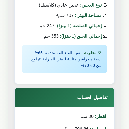
🍞
نوع العجين:
عجين عادي (كلاسيك)
📐
مساحة البيتزا:
707
سم²
🧂
إجمالي الصلصة (
1
بيتزا):
247
جم
🧀
إجمالي الجبن (
1
بيتزا):
353
جم
💡 معلومة:
نسبة الماء المستخدمة:
65
% —
نسبة هيدراشن مثالية للبيتزا المنزلية تتراوح
بين 60-70%.
تفاصيل الحساب
القطر:
30
سم