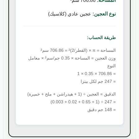
المساحة:
706.86
سم²
نوع العجين:
عجين عادي (كلاسيك)
طريقة الحساب:
المساحة = π × (القطر/2)² =
706.86
سم²
وزن العجين = المساحة × 0.35 جم/سم² × معامل
النوع
1
× 0.35 ×
706.86
=
=
247
جم لكل بيتزا
الدقيق = العجين ÷ (1 + هيدراشن + ملح + خميرة)
)
0.003
+
0.02
+
0.65
÷ (1 +
247
=
=
148
جم دقيق