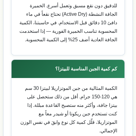
للدقيق دون نقع مسبق وتعمل أسرع. الخميرة
الجافة النشطة (Active Dry) تحتاج نقعاً في ماء
دافئ 10 دقائق قبل الاستخدام. في حاسبتنا، الكمية
المحسوبة تناسب الخميرة الفورية — إذا استخدمت
الجافة العادية أضف 25% إلى الكمية المحسوبة.
كم كمية الجبن المناسبة للبيتزا؟
الكمية المثالية من جبن الموتزاريلا لبيتزا 30 سم
هي 120-150 جرام. أقل من ذلك ستحصل على
بيتزا جافة، وأكثر منه ستصبح القاعدة مبللة. إذا
كنت تستخدم جبن ريكوتا أو شيدر معاً مع
الموتزاريلا، قلّل كمية كل نوع وابقَ في نفس الوزن
الإجمالي.