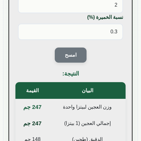
نسبة الخميرة (%)
امسح
النتيجة:
البيان
القيمة
247
جم
وزن العجين لبيتزا واحدة
247
جم
إجمالي العجين (
1
بيتزا)
الدقيق (طحين)
148
جم