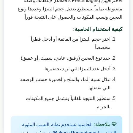
الاحترافيين (Baker's Percentages) لإعطائك وصفة
مضبوطة تماماً. تستطيع تعديل حجم البيتزا وعددها ونوع
العجين ونسب المكونات والحصول على النتيجة فوراً.
كيفية استخدام الحاسبة:
اختر حجم البيتزا من القائمة أو أدخل قطراً
مخصصاً
حدد نوع العجين (رقيق، عادي، سميك، أو عميق)
أدخل عدد البيتزا التي تريد تحضيرها
عدّل نسبة الماء والملح والخميرة حسب الوصفة
التي تفضلها
ستظهر النتيجة تلقائياً وتشمل جميع المكونات
بالجرام
💡 ملاحظة:
الحاسبة تستخدم نظام النسب المئوية
للخبازين (Baker's Percentages) حيث يُعتبر وزن