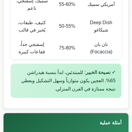
سميك، إسفنجي،
أمريكي سميك
55-60%
ناعم
Deep Dish
كثيف، طبقات،
50-55%
شيكاغو
يُخبز في قالب
نان بان
إسفنجي جداً،
75-80%
(Focaccia)
فقاعات كبيرة
✓ نصيحة الخبير:
للمبتدئين، ابدأ بنسبة هيدراشن
65%. العجين يكون متوازناً وسهل التشكيل ويعطي
نتيجة ممتازة في الفرن المنزلي.
أمثلة عملية