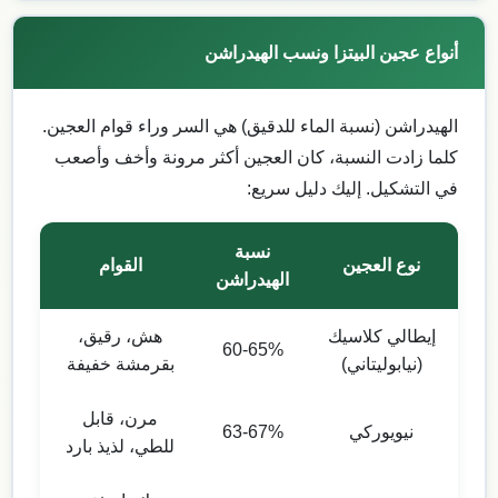
أنواع عجين البيتزا ونسب الهيدراشن
الهيدراشن (نسبة الماء للدقيق) هي السر وراء قوام العجين.
كلما زادت النسبة، كان العجين أكثر مرونة وأخف وأصعب
في التشكيل. إليك دليل سريع:
نسبة
نوع العجين
القوام
الهيدراشن
إيطالي كلاسيك
هش، رقيق،
60-65%
(نيابوليتاني)
بقرمشة خفيفة
مرن، قابل
نيويوركي
63-67%
للطي، لذيذ بارد