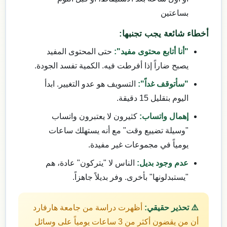
بساعتين
أخطاء شائعة يجب تجنبها:
"أنا أتابع محتوى مفيد":
حتى المحتوى المفيد
يصبح ضاراً إذا أفرطت فيه. الكمية تفسد الجودة.
"سأتوقف غداً":
التسويف هو عدو التغيير. ابدأ
اليوم بتقليل 15 دقيقة.
إهمال واتساب:
كثيرون لا يعتبرون واتساب
"وسيلة تضييع وقت" مع أنه يستهلك ساعات
يومياً في مجموعات غير مفيدة.
عدم وجود بديل:
الناس لا "يتركون" عادة، هم
"يستبدلونها" بأخرى. وفر بديلاً جاهزاً.
⚠️ تحذير حقيقي:
أظهرت دراسة من جامعة هارفارد
أن من يقضون أكثر من 3 ساعات يومياً على وسائل