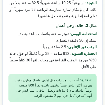
النتيجة:
أسبوعياً: 19.25 ساعة، شهرياً: 82.5 ساعة. بدلاً من
ذلك، كان بإمكان سارة ممارسة الرياضة 38 مرة شهرياً، أو
تعلم لغة إنجليزية متقدمة خلال 4 أشهر!
مثال 3: خالد، رجل أعمال
استخدامه اليومي:
تويتر ساعة، واتساب ساعة ونصف،
لينكد إن 30 دقيقة (للعمل).
الوقت غير الإنتاجي:
2.5 ساعة يومياً.
الخسارة السنوية:
912 ساعة = 38 يوماً كاملاً. لو حوّل خالد
50% من هذا الوقت للقراءة في مجاله، لقرأ 30 كتاباً سنوياً
على الأقل!
✓ فائدة:
أصحاب المليارات مثل إيلون ماسك ووارن بافيت
هم من أكثر الناس تقنيناً لوقتهم. بافيت يقرأ 500 صفحة
يومياً. ماسك ينام 6 ساعات ويعمل الباقي. السر ليس في
أنهم "عباقرة"، بل في أنهم لا يضيعون الوقت!