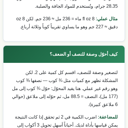
28.35 جرام، وتُستخدم للمواد الجافة والصلبة.
مثال عملي:
8 fl oz ماء = 236 مل ≈ 236 جم. لكن 8 oz
دقيق ≈ 227 جم وهو ما يساوي تقريباً كوباً وثلاثة أرباع.
كيف أحوّل وصفة للنصف أو الضعف؟
لتصغير وصفة للنصف، اقسم كل كمية على 2. لكن
المشكلة تظهر مع كميات مثل ¾ كوب — نصفها ⅜ كوب
وهو رقم غير عملي. هنا يفيد المحوّل: حوّل ¾ كوب إلى مل
(177 مل)، النصف = 88.5 مل، ثم حوّله إلى ملاعق (حوالي
6 ملاعق كبيرة).
للمضاعفة:
اضرب الكمية في 2 ثم تحقق إذا كانت النتيجة
يمكن قياسها بأداة لديك. أحياناً أسهل تحويل 3 أكواب إلى