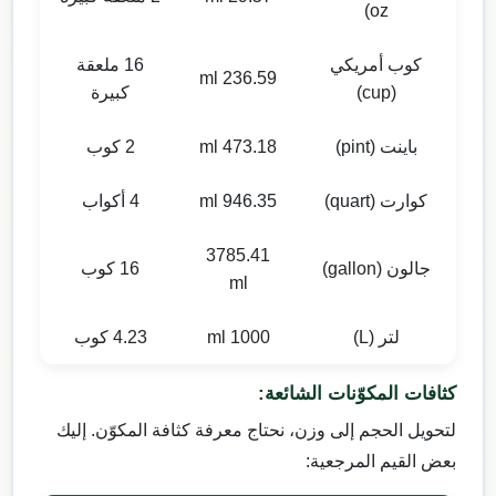
oz)
كوب أمريكي
16 ملعقة
236.59 ml
(cup)
كبيرة
باينت (pint)
473.18 ml
2 كوب
كوارت (quart)
946.35 ml
4 أكواب
3785.41
جالون (gallon)
16 كوب
ml
لتر (L)
1000 ml
4.23 كوب
كثافات المكوّنات الشائعة:
لتحويل الحجم إلى وزن، نحتاج معرفة كثافة المكوّن. إليك
بعض القيم المرجعية: