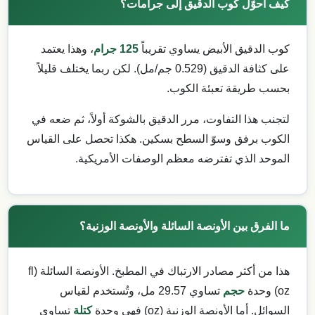
كيف أحوّل كوب الدقيق إلى جرامات؟
كوب الدقيق الأبيض يساوي تقريباً
125 جرام
، وهذا يعتمد
على كثافة الدقيق (0.529 جم/مل). لكن ربما يختلف قليلاً
بحسب طريقة تعبئة الكوب.
لتجنب هذا التفاوت، مرر الدقيق بالشوكة أولاً، ثم ضعه في
الكوب برفق وسوّ السطح بسكين. هكذا تحصل على القياس
الموحد الذي تفترضه معظم الوصفات الأمريكية.
ما الفرق بين الأونصة السائلة والأونصة الوزنية؟
هذا من أكثر مصادر الارتباك في المطبخ. الأونصة السائلة (fl
oz) وحدة
حجم
تساوي 29.57 مل، وتُستخدم لقياس
السوائل. أما الأونصة الوزنية (oz) فهي وحدة
كتلة
تساوي