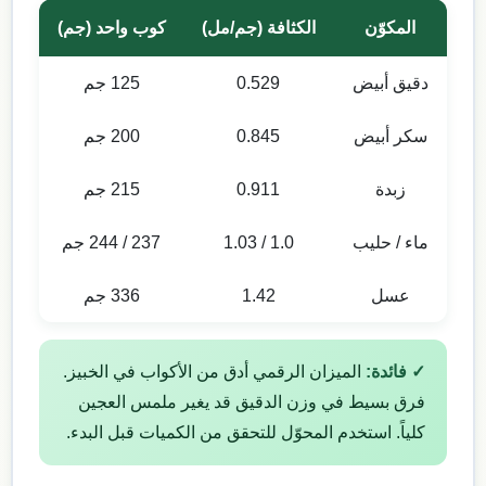
المكوّن
الكثافة (جم/مل)
كوب واحد (جم)
دقيق أبيض
0.529
125 جم
سكر أبيض
0.845
200 جم
زبدة
0.911
215 جم
ماء / حليب
1.0 / 1.03
237 / 244 جم
عسل
1.42
336 جم
✓ فائدة:
الميزان الرقمي أدق من الأكواب في الخبيز.
فرق بسيط في وزن الدقيق قد يغير ملمس العجين
كلياً. استخدم المحوّل للتحقق من الكميات قبل البدء.