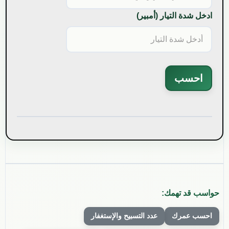
ادخل شدة التيار (أمبير)
احسب
حواسب قد تهمك:
احسب عمرك
عدد التسبيح والإستغفار