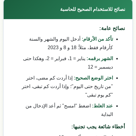
نصائح للاستخدام الصحيح للحاسبة
نصائح عامة:
تأكد من الأرقام:
أدخل اليوم والشهر والسنة
كأرقام فقط، مثلاً: 18 و 8 و 2023
الشهر برقمه:
يناير = 1، فبراير = 2، وهكذا حتى
ديسمبر = 12
اختر الوضع الصحيح:
إذا أردت كم مضى، اختر
"من تاريخ حتى اليوم"؛ وإذا أردت كم تبقى، اختر
"كم يوم تبقى"
عند الغلط:
اضغط "امسح" ثم أعد الإدخال من
البداية
أخطاء شائعة يجب تجنبها: